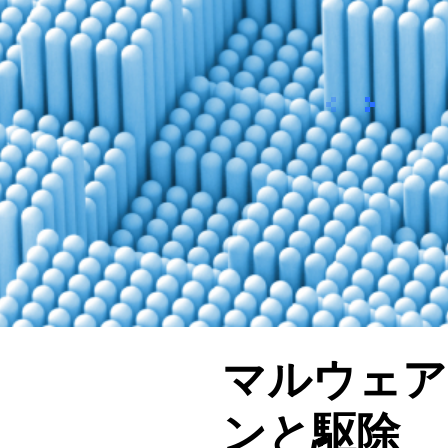
이전
次へ
マルウェア
ンと駆除