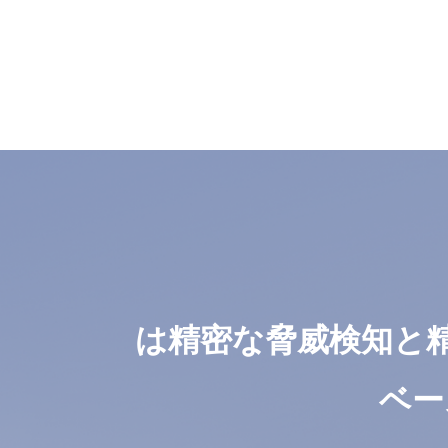
は精密な脅威検知と
ベー