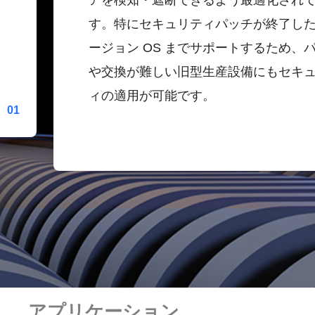
アを検知・遮断できるよう最適化され
す。特にセキュリティパッチが終了し
ージョン OS までサポートするため、
や交換が難しい旧型生産設備にもセキ
ィの適用が可能です。
0
1
アプリケーション
ネット