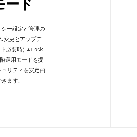
モード
アプリケーシ
コントロール
なポリシー設定と管理の
システム変更とアップデー
AhnLab EPS は「許可リスト(Allow
テスト必要時) ▲Lock
づいた「アプリケーションコント
3段階運用モードを提
を提供し、運用に必要なプログラ
キュリティを安定的
されるようにします。また、「遮断リ
できます。
kList)」も作成でき、不要なプ
実行遮断も可能です。