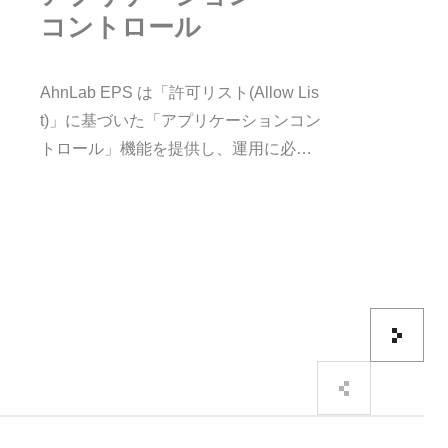
ョン
ネットワークと
コントロール
憶媒体遮
憶媒体遮断
AhnLab EPS は「許可リスト(Allow Lis
USB や CD
t)」に基づいた「アプリケーションコン
多様な記憶媒
 List)」に基
USB や CD などの自動実行を遮断し
トロール」機能を提供し、運用に必要
ポートして不
なプログラムだけが実行されるように
アの流入を防
ロール」機能
憶媒体へのアクセス制御をサポートし
します。また、「遮断リスト(BlockLis
可されていない
ムだけが実行
媒体によるマルウェアの流入を防止し
t)」も作成でき、不要なプログラムに対
ワーク通信も
スト(Bloc
じ目的で許可されていないIPとポート
する実行遮断も可能です。
ログラムに対する
トワーク通信も遮断します。
次へ
이전