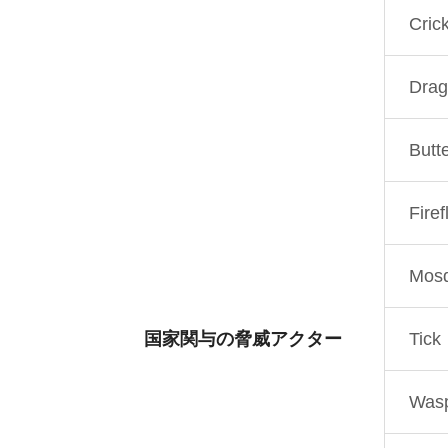
Cric
Drag
Butte
Firef
Mosq
国家関与の脅威アクター
Tick
Was