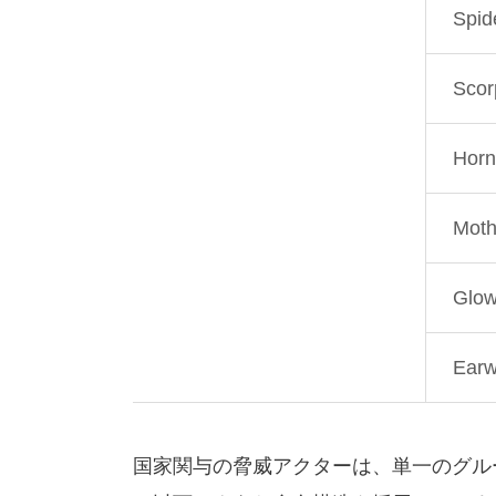
Spid
Scor
Horn
Mot
Glo
Earw
国家関与の脅威アクターは、単一のグル