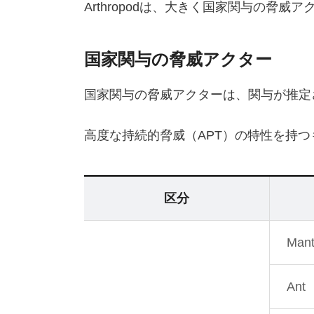
Arthropodは、大きく国家関与の脅
国家関与の脅威アクター
国家関与の脅威アクターは、関与が推定
高度な持続的脅威（APT）の特性を持つ
区分
Mant
Ant