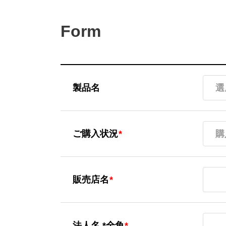
Form
製品名
選
ご購入状況
*
購
販売店名
販売店名
*
法人名 *
法人名 *全角
*