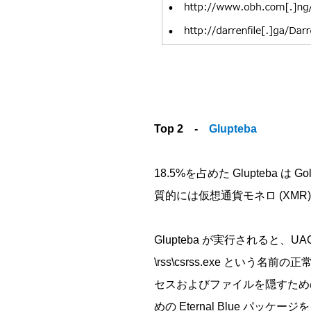
Top 2 -
Glupteba
18.5%を占めた Glupte
質的には仮想通貨モネロ (XM
Glupteba が実行されると、UA
\rss\csrss.exe と
セスおよびファイルを隠すための
めの Eternal Blue パッ