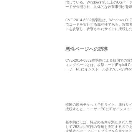
増している。Windows 95以上のO
ードが公開され、具体的な攻撃事例が急増
CVE-2014-6332脆弱性は、Windows
でコードを実行する脆弱性である。攻撃者
トを攻撃し、攻撃されたサイトに接続した
悪性ページへの誘導
CVE-2014-6332脆弱性による韓
ィングページとは、攻撃コード(Explo
ーザーPCにインストールされているWebブ
韓国の映画チケット予約サイト、旅行サ
接続すると、ユーザーPCにIEがインスト
基本的にIEは、特定の条件が満たされた際にの
してVBScript実行の有無を決定するの
攻撃者がセーフモードプラグを変更できるよう