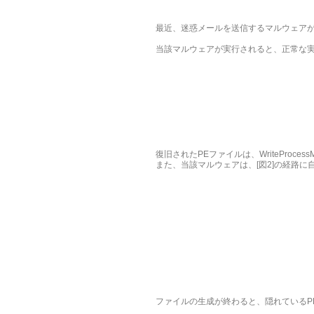
最近、迷惑メールを送信するマルウェア
当該マルウェアが実行されると、正常な実
復旧されたPEファイルは、WriteProce
また、当該マルウェアは、[図2]の経路
ファイルの生成が終わると、隠れているP