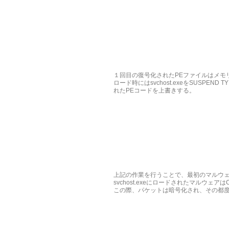
１回目の復号化されたPEファイルはメモリに
ロード時にはsvchost.exeをSUSPEND TYP
れたPEコードを上書きする。
上記の作業を行うことで、最初のマルウェア
svchost.exeにロードされたマルウ
この際、パケットは暗号化され、その都