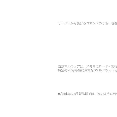
サーバーから受けるコマンドのうち、現在
当該マルウェアは、メモリにロード・実
特定のPCから急に異常なSMTPパケッ
■ AhnLabのV3製品群では、次のよう