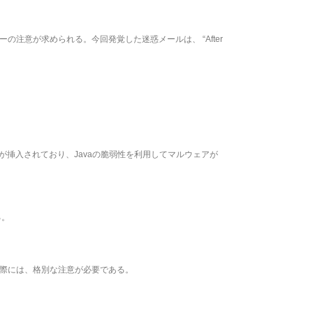
の注意が求められる。今回発覚した迷惑メールは、 “After
aタグが挿入されており、Javaの脆弱性を利用してマルウェアが
る。
る際には、格別な注意が必要である。