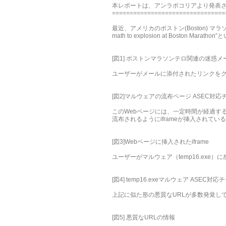
本レポートは、アンラボコリアより発表
================================
最近、アメリカのボストン(Boston)
math to explosion at Bosto
[図1] ボストンマラソンテロ関連の迷惑メ
ユーザーがメールに添付されたリンクをク
[図2]マルウェアの流布ページ ASEC対応チーム
このWebページには、一定時間が経過すると、
流布されるようにiframeが挿入されてい
[図3]Webページに挿入されたiframe
ユーザーがマルウェア（temp16.ex
[図4] temp16.exeマルウェア ASEC対応チ
上記に似た形の悪質なURLが多数発覚し
[図5] 悪質なURLの情報