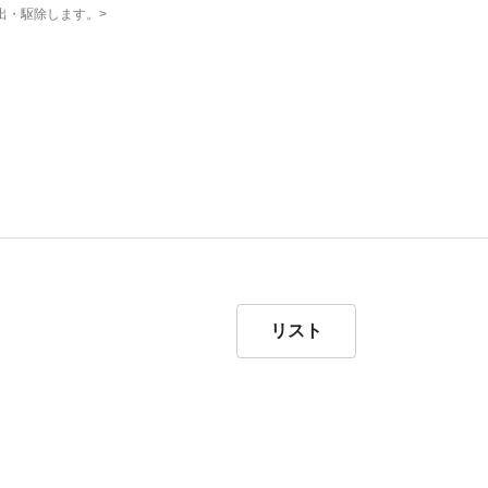
検出・駆除します。>
）
リスト