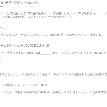
された内容を翻訳したものです。
==
 マラソン大会で発生したテロ関連の迷惑メールを利用したマルウェアが流布され、ユーザー
n Marathon”という件名で送信され、次のようなリンクが添付されている。
ール
リックすると、ボストンマラソンのテロ動画が見られるWebページに移動する。
週間イシューVOL.59 |2013.04.25
特定ファイル（boston.avi_______.exe）をダウンロードするようにmet
る。
e）に感染すると、以下の画面のように迷惑メールがランダムに送信される現象が発生す
ーム週間イシューVOL.59 |2013.04.25
ているため、送信者が明確でない場合や、不審なリンクが含まれたメールを確認す