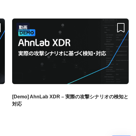
動画
크랩
스크랩
・
[Demo] AhnLab XDR – 実際の攻撃シナリオの検知と
対応