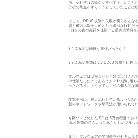
局、それぞれの観点がすべて正しいこと
分析の焦点をずらそうとしていたことは
そして、DDoS 攻撃の失敗が明らかとな
滅と被害拡散を目的とした緻密な行動だ
3日目の夜の死闘を仕掛ける最終攻撃命令
3.4 DDoS は軽微な事件だったか？
3.3 DDoS 攻撃は 7.7 DDoS
マルウェアは以前よりも巧妙に設計され
の仕業だったのであろうか？1つ腑に落ち
っただろう。あくまでも、私の個人的な
攻撃手法は、最近流行しているような精
新のネットワーク攻撃手法が用いられて
今回ゾンビ化した PC は 5万台程度で
DoS 攻撃の時のようにあらかじめマル
また、マルウェアの早期発見やセキュリテ