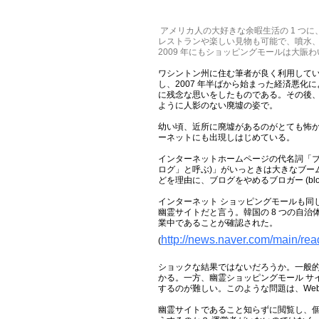
アメリカ人の大好きな余暇生活の 1 つに
レストランや楽しい見物も可能で、噴水、
2009 年にもショッピングモールは大賑
ワシントン州に住む筆者が良く利用していた店は
し、2007 年半ばから始まった経済悪
に残念な思いをしたものである。その後、
ように人影のない廃墟の姿で。
幼い頃、近所に廃墟があるのがとても怖
ーネットにも出現しはじめている。
インターネットホームページの代名詞「ブ
ログ」と呼ぶ)」がいっときは大きなブ
どを理由に、ブログをやめるブロガー (bl
インターネット ショッピングモールも同
幽霊サイトだと言う。韓国の 8 つの自治体
業中であることが確認された。
http://news.naver.com/main
(
ショックな結果ではないだろうか。一般的
かる。一方、幽霊ショッピングモール サ
するのが難しい。このような問題は、We
幽霊サイトであること知らずに閲覧し、個