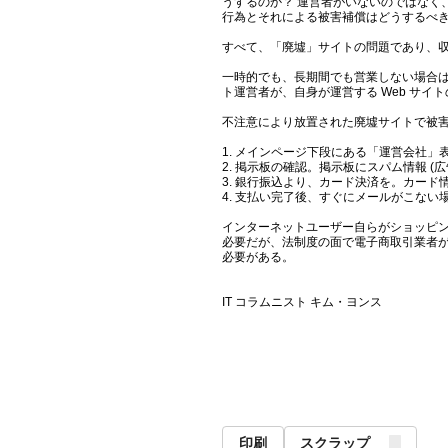
うするのか？ 運営者がいないのではなく
行為とそれによる被害補償はどうするべ
すべて、「廃墟」サイトの問題であり、
一時的でも、長期間でも営業しない場合は
ト運営者が、自身が運営する Web サ
不注意により放置された廃墟サイトで被
1. メインページ下段にある「運営会社
2. 掲示板の確認。掲示板にスパム情報 
3. 銀行振込より、カード決済を。カー
4. 支払い完了後、すぐにメールがこな
インターネットユーザー自らがショッピン
必要だが、法制度の面で電子商取引業者が
必要がある。
IT コラムニスト キム・ヨンス
印刷
スクラップ