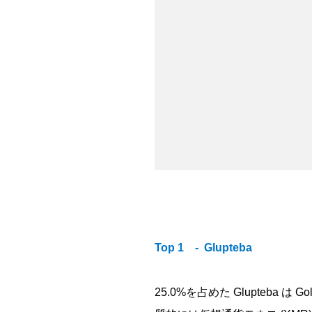
Top 1 - Glupteba
25.0%を占めた Glupte