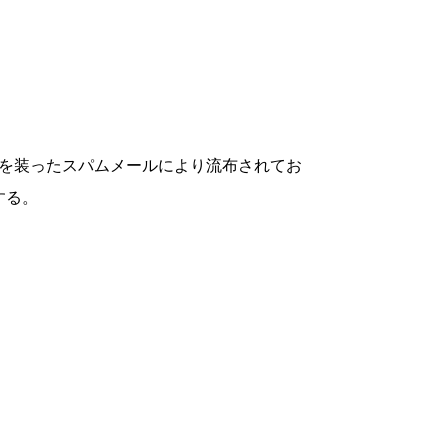
 Order) などを装ったスパムメールにより流布されてお
在する。