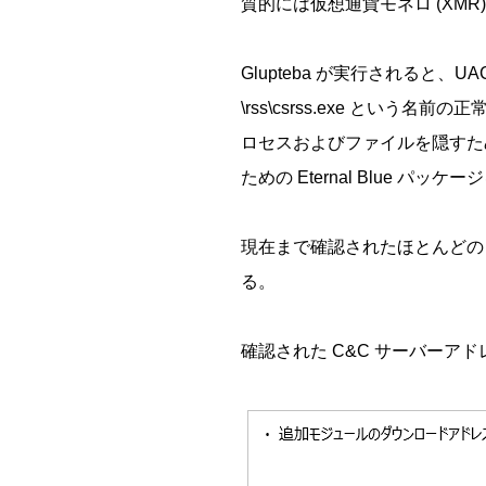
質的には仮想通貨モネロ (XM
Glupteba が実行されると、UA
\rss\csrss.exe と
ロセスおよびファイルを隠すため
ための Eternal Blue パ
現在まで確認されたほとんどの G
る。
確認された C&C サーバーア