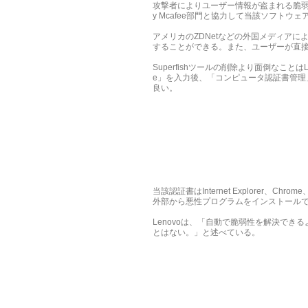
攻撃者によりユーザー情報が盗まれる脆弱性を持つ
y Mcafee部門と協力して当該ソフトウ
アメリカのZDNetなどの外国メディアによると
することができる。また、ユーザーが直接Windo
Superfishツールの削除より面倒なこと
e」を入力後、「コンピュータ認証書管理」項目の「信頼で
良い。
当該認証書はInternet Explorer、
外部から悪性プログラムをインストール
Lenovoは、「自動で脆弱性を解決でき
とはない。」と述べている。