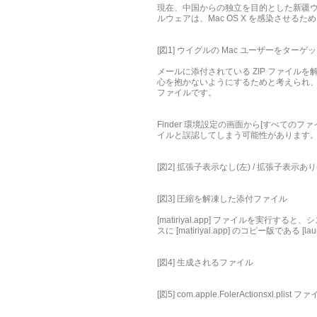
現在、中国からの独立を目的とした新疆
ルウェアは、Mac OS X を感染させ
[図1] ウイグルの Mac ユーザーをター
メールに添付されている ZIP ファイ
心を抱かないようにするためと考えられ、主な
ファイルです。
Finder 環境設定の画面から[すべて
イルと誤認してしまう可能性があります
[図2] 拡張子表示なし(左) / 拡張子表示あり
[図3] 圧縮を解凍した添付ファイル
[matiriyal.app] ファイルを実行すると、シ
スに [matiriyal.app] のコピー版である
[図4] 生成されるファイル
[図5] com.apple.FolerActionsxl.plist