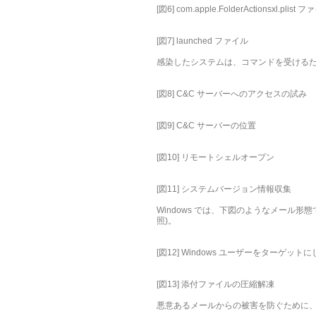
[図6] com.apple.FolderActionsxl.plis
[図7] launched ファイル
感染したシステムは、コマンドを受けるた
[図8] C&C サーバーへのアクセスの試み
[図9] C&C サーバーの位置
[図10] リモートシェルオープン
[図11] システムバージョン情報収集
Windows では、下図のようなメール形態
照)。
[図12] Windows ユーザーをターゲッ
[図13] 添付ファイルの圧縮解凍
悪意あるメールからの被害を防ぐために