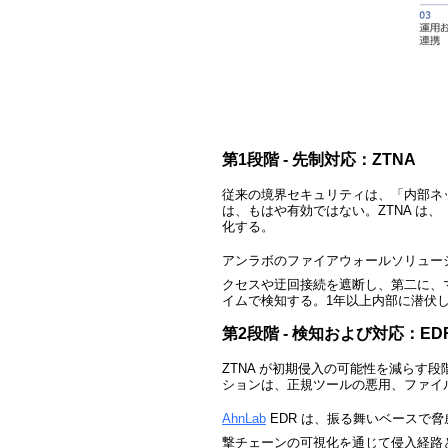
第
1
段階
-
先制対応：
ZTNA
従来の境界セキュリティは、「内部ネ
は、もはや有効ではない。ZTNA は
化する。
アンラボのファイアウォールソリュー
クセスや迂回接続を遮断し、第二に、
イムで検知する。1年以上内部に潜伏して
第2段階 - 検知および対応：ED
ZTNA
が初期侵入の可能性を減らす段
ションは、正規ツールの悪用、ファイ
AhnLab
EDR
は、振る舞いベースで脅
撃チェーンの可視化を通じて侵入経路と