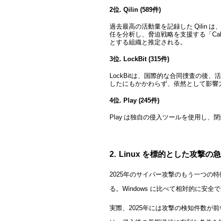
2
位. Qilin (589件)
過去最高の活動量を記録した
Qilin
は、
任を分析し、脅迫戦略を支援する「Ca
とする組織と推定される。
3
位. LockBit (315件)
LockBit
は、国際的な合同捜査の後、活
したにもかかわらず、依然として影響
4
位. Play (245件)
Play
は独自の侵入ツールを使用し、閉
2.
Linux
を標的とした攻撃の急
2025
年のサイバー攻撃のもう一つの特徴
る。Windows に比べて相対的に
実際、2025年には攻撃の検知件数が前