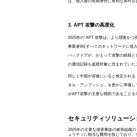
は、侵入後の長期潜伏に有利な条件を
3.
APT
攻撃の高度化
2025
年の APT 攻撃は、より隠密か
事業者9社すべてのネットワークに侵入
バックドアが、かえって攻撃の経路と
の通信記録も盗聴対象に含まれていた
同じく中国が背後にいると推定される「
タル・アンブッシュ」を密かに準備し
がAPT攻撃の主要な標的であることを
セキュリティソリューシ
2025
年の主要な侵害事故の被害組織の
ュリティに相当な費用を投じており、