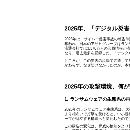
2025
年、「デジタル災害
2025
年は、サイバー侵害事故の報告件
奪われ、日本のアサヒグループはランサ
流通会社では3,370万人の会員情報が
なり、過去最多を記録した。「デジタ
ところが、この災害の現場で共通して
かわらず、なぜ防げなかったのか。
本
2025
年の攻撃環境、何が
1.
ランサムウェアの生態系の
2025
年のランサムウェア生態系は、大手
より相次いで打撃を受けると、中小規
ープが乱立する構造へと変化したので
この構造の変化は、脅威の検知をより