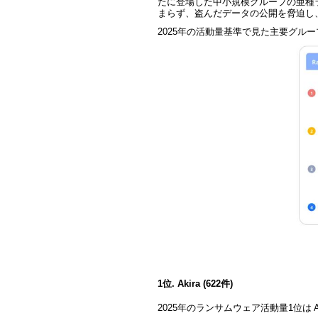
たに登場した中小規模グループの亜種
まらず、盗んだデータの公開を脅迫し、
2025
年の活動量基準で見た主要グルー
1
位. Akira (622件)
2025
年のランサムウェア活動量1位は
A