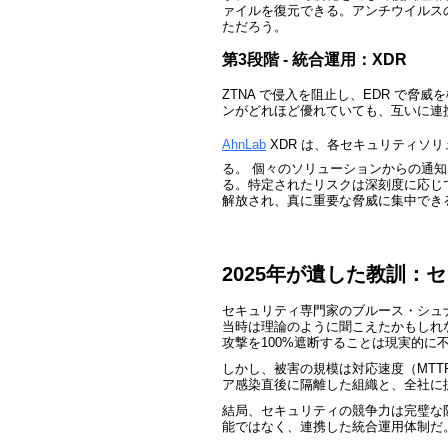
ァイルを復元できる。アンチウイルスの検
ただろう。
第
3
段階
-
統合運用：
XDR
ZTNA
で侵入を阻止し、EDR で脅
ンがどれほど優れていても、互いに連
AhnLab
XDR
は、各セキュリティソリ
る。 個々のソリューションからの通
る。特定されたリスクは深刻度に応じ
解放され、真に重要な脅威に集中でき
2025
年が遺した教訓：セ
セキュリティ専門家のブルース・シュ
当時は理論のように聞こえたかもしれ
攻撃を100%遮断することは現実的に
しかし、被害の規模は対応速度（MT
ア感染直後に隔離した組織と、全社に
結局、セキュリティの競争力は完璧な
能ではなく、連携した統合運用体制だ。