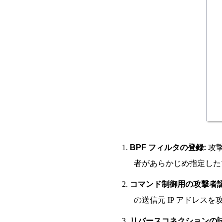
1.
BPF フィルタの登録:
攻撃
者があらかじめ指定した
2.
コマンド制御用の攻撃者認
の送信元 IP アドレス
3.
リバースコネクションの試