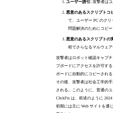
1.
ユーザー誘引:
攻撃者はユ
2.
悪意のあるスクリプトコピ
て、ユーザー PC のク
問題解決のためにコピー
3.
悪意のあるスクリプトの実
程でさらなるマルウェア
攻撃者はロボット確認キャプチ
プボードにアクセスを許可する J
ボードに自動的にコピーされる
その後、攻撃者は社会工学的手
される。このように、普通のユー
ClickFix は、前述のように
初期には主に Web サイト