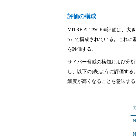
評
価
の構成
MITRE ATT&CK®
評
価
は、大き
p
）で構成されている。これに
を評
価
する。
サイバ
ー
脅威の
検知
および分析
し、以下の
[
表
]
ように評
価
する
細度が高くなることを意味する
N
N