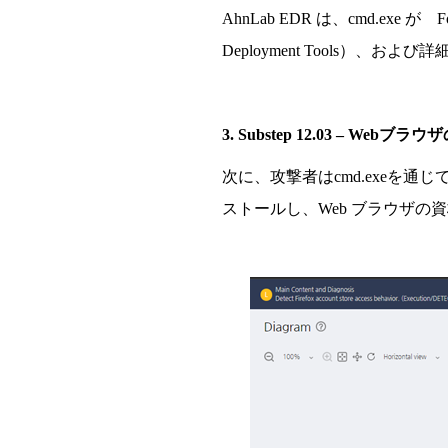
AhnLab EDR
は、
cmd.exe
が
F
Deployment Tools
）、および詳
3. Substep 12.03
–
Web
ブラウザ
次に、攻
撃
者は
cmd.exe
を通じてC:\
スト
ー
ルし、
Web
ブラウザの資