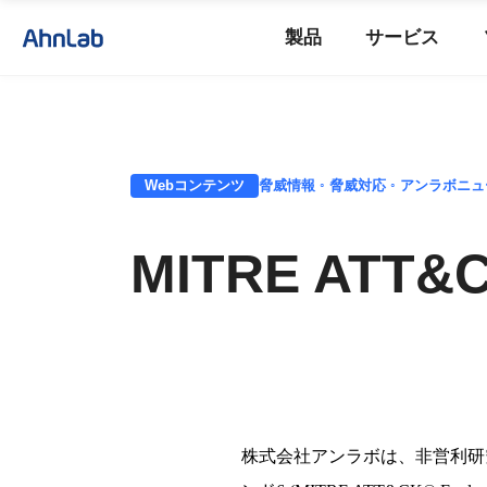
製品
サービス
Webコンテンツ
脅威情報 ◦ 脅威対応 ◦ アンラボニ
MITRE AT
株式
会
社アンラボは、
非
営
利
研