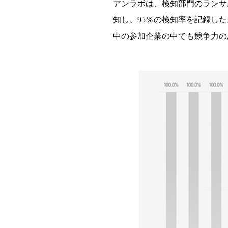
アンラボは、
検知部門のランサ
知
し、
95
％の
検知
率を記
録
した
中の
参
加企業の中でも競
争
力の