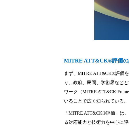
MITRE ATT&CK®
評
価の
まず、
MITRE ATT&CK®
評
価
を
り
、政府、民間、
学
術界などと
ワ
ー
ク（
MITRE ATT&CK Frame
いることで
広
く知られている。
「
MITRE ATT&CK®
評
価
」は、
る
対応
能力と技術力を中心に評