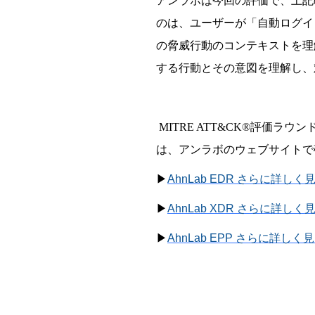
アンラボは今回の評
価
で、上記
のは、ユ
ー
ザ
ー
が「自動ログイ
の脅威行動のコンテキストを理
する行動とその意
図
を理解し、
MITRE ATT&CK®
評
価
ラウン
は、
アンラボ
のウェブサイトで
▶
AhnLab EDR さらに詳しく
▶
AhnLab XDR さらに詳しく
▶
AhnLab EPP さらに詳しく