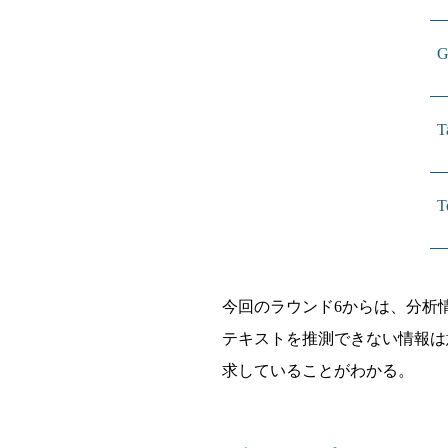
G
T
T
今回のラウンド
6
からは、分析
テキストを推測できない情報は
求していることがわかる。