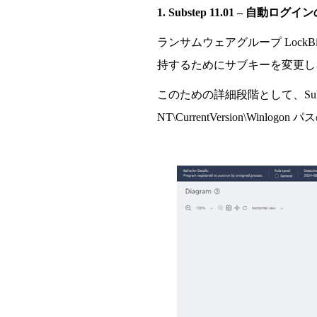
1. Substep 11.01
– 自動ログイン
ランサムウェアグル
ー
プ
LockB
持するためにサブキ
ー
を
変
更し
このための詳細
段階
として、Sub
NT\CurrentVersion\Winlogon
パス