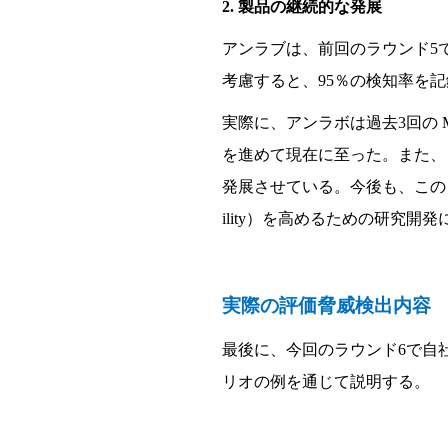
2.
製品の
継続
的な
発
展
アンラブは、前回のラウンド
5
考慮すると、
95
％の検知
率を記
実
際に、アンラボは過去
3
回の
を進めて現在に至った。また、
発
展させている。今後も、
この
ility
）を高めるための
研
究開
発
実
際の評
価
脅威
検
出
内
容
最後に、今回のラウンド
6
で自
リオの例を通じて
説明する
。