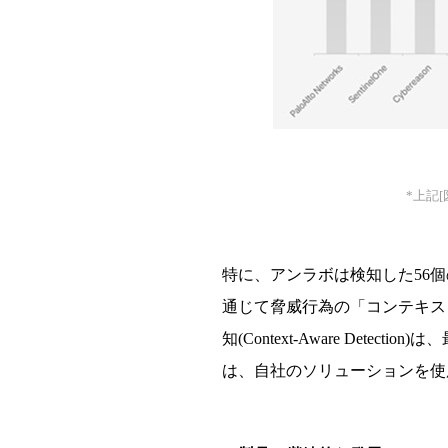
*
上記
[
特に、アンラボは検知した
56
個
通じて脅威行
為
の「コンテキス
知
(Context-Aware Detection)
は、
は、
自社のソリュ
ー
ションを使