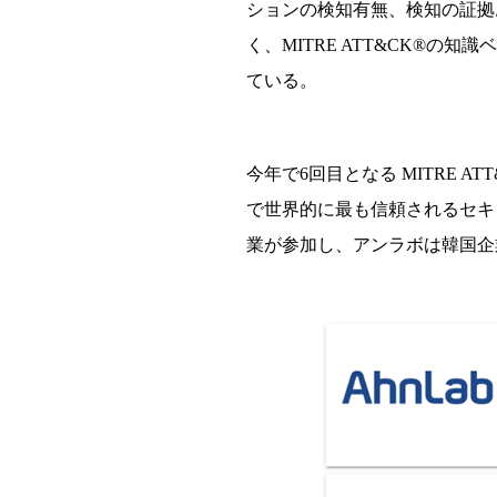
ション
の検
知有無、
検
知の証
拠
く、
MITRE ATT&CK®
の知識ベ
ている
。
今年で
6
回目となる
MITRE AT
で世界的に最も信
頼
されるセキ
業が
参
加し、アンラボは韓
国
企