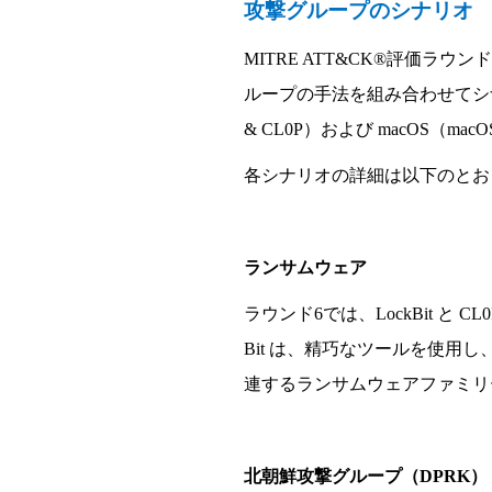
攻
撃
グル
ー
プのシナリオ
MITRE ATT&CK®
評
価
ラウンド
ル
ー
プの手法を組み合わせてシ
& CL0P
）
および
macOS
（
macO
各シナリオの詳細は以下のとお
ランサムウェア
ラウンド
6
では、
LockBit
と
CL
Bit
は
、精巧なツ
ー
ルを使用し
連するランサムウェアファミリ
北朝鮮攻
撃
グル
ー
プ（
DPRK
）