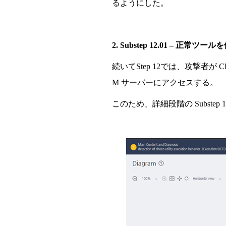
るようにした。
2. Substep 12.01
– 正常ツ
ー
ルを
続
いて
Step 12
では、攻
撃
者が
C
M
サ
ー
バ
ー
にアクセスする。
このため、詳細段階の
Substep 