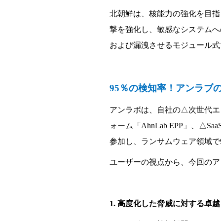
北朝鮮は、核能力の
強
化を目指
撃
を
強
化し、敏感なシステムへ
および漏洩させるモジュ
ー
ル式
95
％の
検知
率！アンラブ
アンラボは、自社の△次世代エ
ォ
ー
ム「
AhnLab EPP
」、△
Saa
参
加し、ランサムウェア領域で
ユ
ー
ザ
ー
の視点から、今回のア
1.
高度化した脅威に
対
する卓越