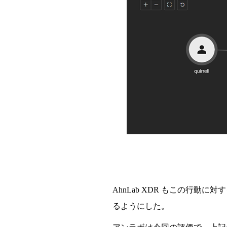
AhnLab XDR
もこの行動に
対
す
るようにした。