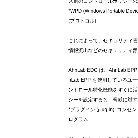
ス別のコントロールポリシーの
*WPD (Windows Portable Devic
(
プロトコル
)
これによって、セキュリティ管
情報流出などのセキュリティ脅
AhnLab EDC
は、
AhnLab EP
nLab EPP
を使用しているユー
ントロール特化機能をすぐに活
シーを設定すると、脅威に対す
*
プラグイン
(
p
lug-in)
:
コンセン
ログラム