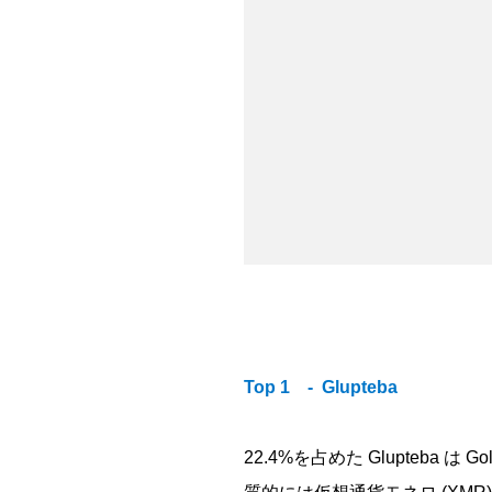
Top 1 - Glupteba
22.4%を占めた Glupte