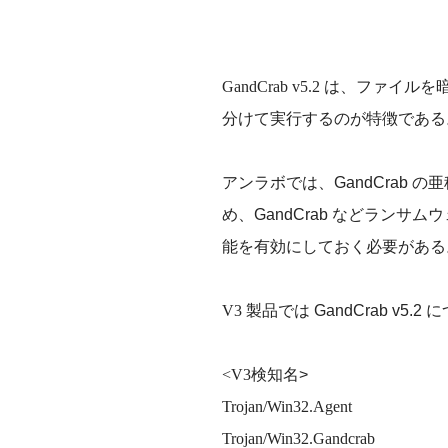
GandCrab v5.2
は、ファイルを
分けて実行するのが特徴である
アンラボでは、
GandCrab
の亜
め、
GandCrab
などランサムウ
能を有効にしておく必要がある
V3
製品では
GandCrab v5.2
に
<V3
検知名
>
Trojan/Win32.Agent
Trojan/Win32.Gandcrab