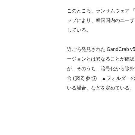
このところ、ランサムウェア 
ップにより、韓国国内のユーザ
している。
近ごろ発見された
GandCrab
v
ージョンとは異なることが確認
が、そのうち、暗号化から除外
合
([
図
2]
参照
)
▲
フォルダー
いる場合、などを定めている。