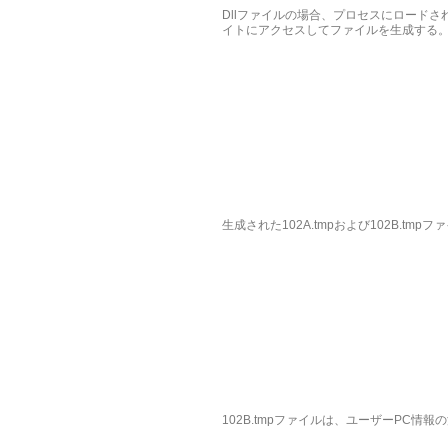
Dllファイルの場合、プロセスにロードされ
イトにアクセスしてファイルを生成する
生成された102A.tmpおよび102B.tm
102B.tmpファイルは、ユーザーPC