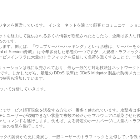
ジネスを運営しています。 インターネットを通じて顧客とコミュニケーショ
ットを経由して提供される多くの情報が断絶されたとしたら、企業は多大な打
るのです。
します。例えば、「ウェブサーバーハッキング」という形態は、サーバーを
ed Denial of Service)脅威」 は今年多発した形態の一つですが、大規模
ービスインフラに大量のトラフィックを送信して負荷を重くすることで、一
やソリューションは既に販売されており、最も一般的な対応技法はネットワーク
用した方法です。しかしながら、最近の DDoS 攻撃は DDoS Mitigator 製
その被害も増加しています。
について分析していきます。
でサービス拒否現象を誘発する方法が一番多く使われています。攻撃者は多数の
 PC ユーザーが認知できない状態で複数の経路からマルウェアに感染させた後、
様々なコマンドを遂行します。例えば、ある特定のホームページに大量のトラフィ
一連の攻撃を遂行します。
フィックの誘発から更に発展し、一般ユーザーのトラフィックと近似している