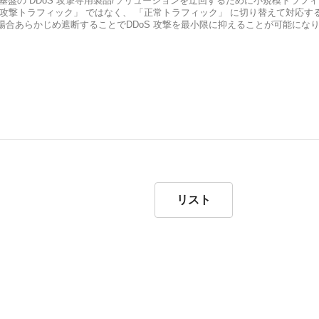
値基盤の DDoS 攻撃専用製品/ソリューションを迂回するために小規模トラフ
攻撃トラフィック」 ではなく、 「正常トラフィック」 に切り替えて対応する
合あらかじめ遮断することでDDoS 攻撃を最小限に抑えることが可能にな
リスト