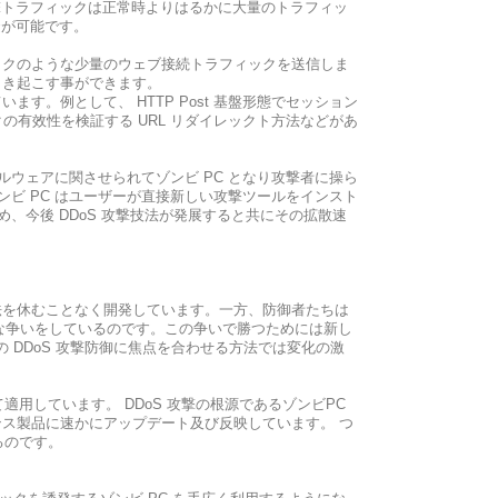
撃トラフィックは正常時よりはるかに大量のトラフィッ
避が可能です。
ックのような少量のウェブ接続トラフィックを送信しま
引き起こす事ができます。
。例として、 HTTP Post 基盤形態でセッション
クの有效性を検証する URL リダイレックト方法などがあ
マルウェアに関させられてゾンビ PC となり攻撃者に操ら
ンビ PC はユーザーが直接新しい攻撃ツールをインスト
、今後 DDoS 攻撃技法が発展すると共にその拡散速
撃技法を休むことなく開発しています。一方、防御者たちは
烈な争いをしているのです。この争いで勝つためには新し
の DDoS 攻撃防御に焦点を合わせる方法では変化の激
て適用しています。 DDoS 攻撃の根源であるゾンビPC
ス製品に速かにアップデート及び反映しています。 つ
るのです。