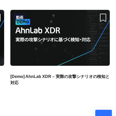
動画
크랩
스크랩
・
[Demo] AhnLab XDR – 実際の攻撃シナリオの検知と
対応