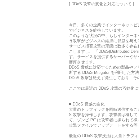
[ DDoS 攻撃の変化と対応について ]
今日、多くの企業でインターネットビ
でビジネスを維持しています。
このような状況の中、もしインターネ
う攻撃がビジネスの維持に脅威を与え
サービス拒否攻撃の形態は数多く存在
こしますし、 「DDoS(Distribut
す。サービスを提供するサーバーやサ
麻痺させます。
DDoS 脅威に対応するための製品
断する DDoS Mitigator を利
DDoS 攻撃は絶えず発生しており、
ここでは最近の DDoS 攻撃の巧妙化
■ DDoS 脅威の進化
大量のトラフィックを同時送信すること
S 攻撃を操作します。攻撃者は概して
て、ゾンビ PC は攻撃者に操られて
攻撃ファイルでアップデートをする等
最近の DDoS 攻撃技法は大量トラ