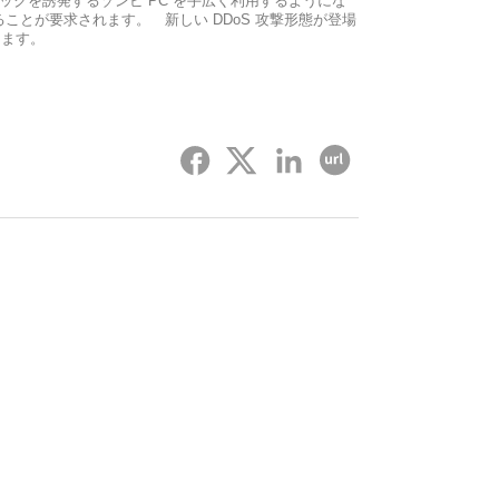
ィックを誘発するゾンビ PC を手広く利用するようにな
ことが要求されます。 新しい DDoS 攻撃形態が登場
ります。
페이스북
트위터
링크드인
URL をコピーする