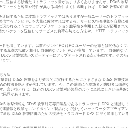
ーに送信する秒当たりトラフィック量があまり多くありませんが、DDoS 攻
フィックと容量や特性が異なる場合にすぐに遮断すれば、DDoS 攻撃の回
を迂回するために攻撃トラフィックではありますが一般ユーザーのトラフィ
送信するゾンビ PC を大量に確保すればする程、サービス拒否現象を容易に
現われるようにウェブアプリケーション脆弱性を利用した技法が応用されています
1 個のパケットを送信してサービスに負荷を与える方法や、 HTTP トラフィッ
ードを増しています。以前のゾンビ PC はPC ユーザーの意志とは関係なく
する風潮の拡散と相伴い自発的なゾンビ PC が増加しています。 自発的なゾ
 DDoS 攻撃技法がスピーディーにアップデートされる点が特徴です。そのため
います。
対応方法
攻撃者は DDoS 攻撃をより效果的に実行するためにさまざまな DDoS 攻
うための技法を絶えず研究しています。今、この瞬間にも攻撃者と防御者は熾
です。言い換えれば、既存の DDoS 攻撃対応製品のように単純にしきい値基盤
には限界があります。
oS 攻撃情報を DDoS 攻撃対応専用製品であるトラスガード DPX と連携し
関連情報と政策をエンドポイント製品だけではなくネットワークアプライアン
して新規 DDoS 攻撃防御のための技法をトラスガード DPX に早く適用してい