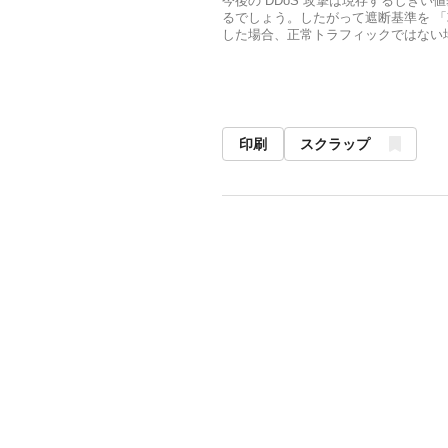
今後の DDoS 攻撃は現存するしきい
るでしょう。したがって遮断基準を 「
した場合、正常トラフィックではない場
印刷
スクラップ