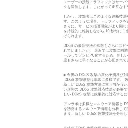
ユーザーの接続トラフィックはサーバ
クを送信します。したがって正常なトラ
しかし、攻撃者はこのような遮断技法
す。このような場合、トラフィックを
さらに、サービス拒否現象がより顕わに
を持続的に維持しながら 10 秒毎に 
げられます。
DDoS の最新技法の拡散もさらにスピ
れていましたが、 最近では攻撃に同調
ールしてゾンビPC化するため、新しい
度もさらに早くなることが心配されて
■ 今後の DDoS 攻撃の変化予測及び
DDoS 攻撃形態は非常に多様です。 
新しい DDoS 攻撃方法に立ち向か
い形態の DDoS 攻撃対応技法が必要
しい DDoS 攻撃に效果的に対応する
アンラボは多様なマルウェア情報と DD
を誘発するマルウェア情報を分析して
まり、新しい DDoS 攻撃技法を分析