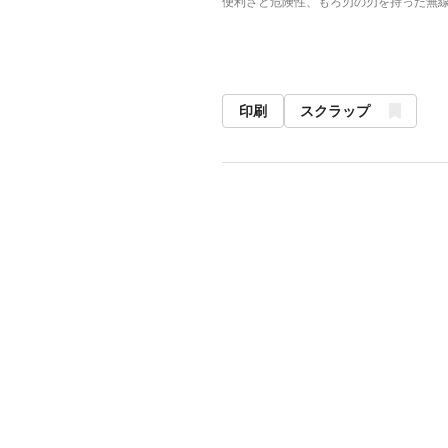
便利さと危険性、もろ刃の刃を持った無
印刷
スクラップ