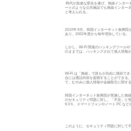
時代が急速な変化を遂げ、無線インターネ
ートのような公共施設でも無線インター
と考えられる。
2010年 9月、韓国インターネット振興院
あり、2002年度から毎年増加している。
しかし、Wi-Fi 関連のハッキングツ
のままでは、ハッキングされて個人情報
Wi-Fi は「無線」で誰もが自由に接続
合には通話内容を盗聴することができる
て、むやみに個人情報や金融取引に関す
韓国インターネット振興院が実施した無線
のセキュリティ問題に対し、「不安」と答
9.3％、スマートフォンやノート PC 
このように、セキュリティ問題に対して