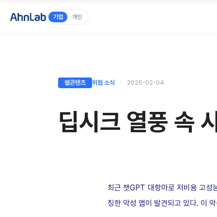
기업
개인
웹콘텐츠
위협 소식
2025-02-04
딥시크 열풍 속 
최근 챗
GPT
대항마로 저비용 고성
칭한 악성 앱이 발견되고 있다
.
이 악