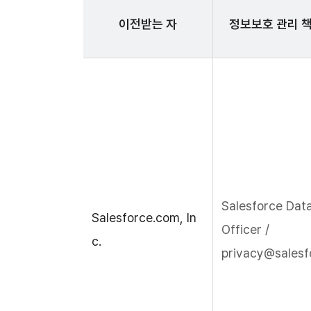
이전받는 자
정보보호 관리 
Salesforce Data
Salesforce.com, In
Officer /
c.
privacy@salesf