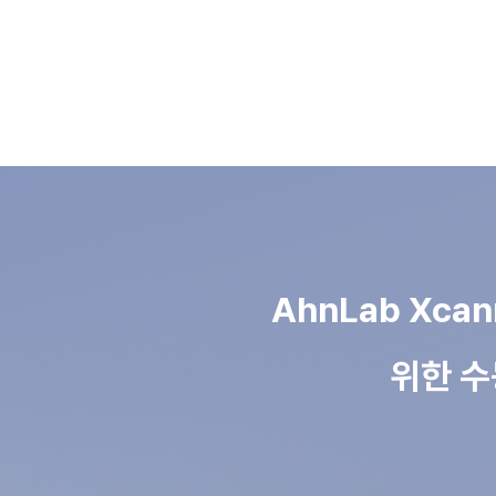
AhnLab Xc
위한 수