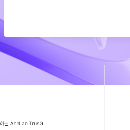
IPSec 및 SSL
 AhnLab TrusG
IPSec VPN은 기업 본사-지사 간 전