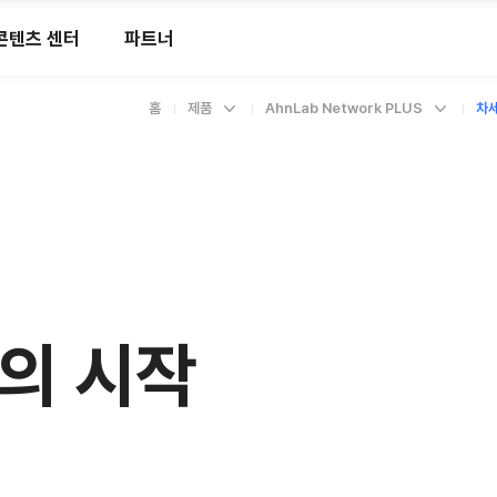
콘텐츠 센터
파트너
홈
제품
AhnLab Network PLUS
차
의 시작