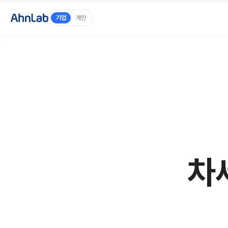
기업
개인
차