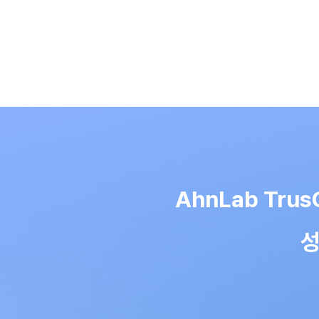
AhnLab Tr
성