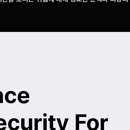
nce
ecurity For