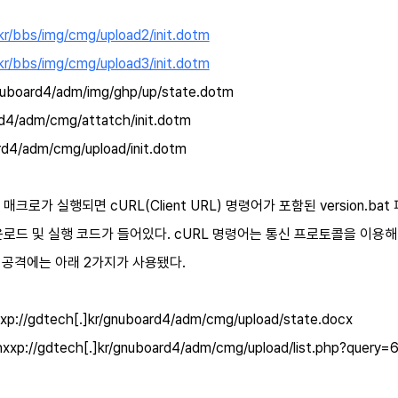
r/bbs/img/cmg/upload2/init.dotm
r/bbs/img/cmg/upload3/init.dotm
nuboard4/adm/img/ghp/up/state.dotm
rd4/adm/cmg/attatch/init.dotm
ard4/adm/cmg/upload/init.dotm
성 매크로가 실행되면
cURL(Client URL)
명령어가 포함된
version.bat
운로드 및 실행 코드가 들어있다
. cURL
명령어는 통신 프로토콜을 이용해
 공격에는 아래
2
가지가 사용됐다
.
hxxp://gdtech[.]kr/gnuboard4/adm/cmg/upload/state.docx
xxp://gdtech[.]kr/gnuboard4/adm/cmg/upload/list.php?query=