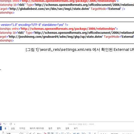
1] \word\_rels\settings.xml.rels
External U
[그림
에서 확인된
.