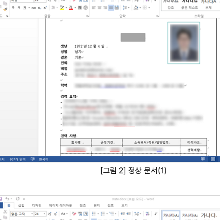
[
그림 2
]
정상 문서
(1)