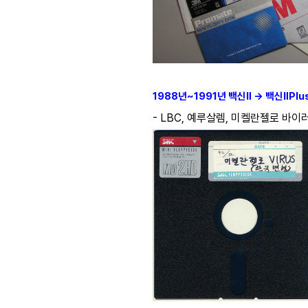
1988년~1991년 백신Ⅱ → 백신ⅡPlu
- LBC, 예루살렘, 미켈란젤로 바이