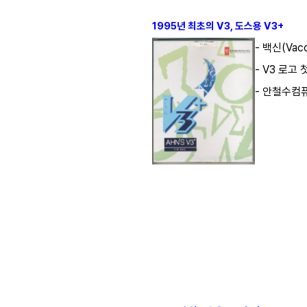
1995년 최초의 V3, 도스용 V3+
- 백신(Vac
- V3 로고 
- 안철수컴