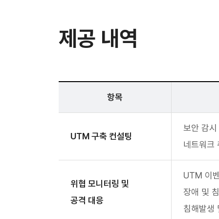
제공 내역
항목
보안 감시
UTM 구축 컨설팅
네트워크 취
UTM 이
위협 모니터링 및
장애 및 
공격 대응
침해발생 