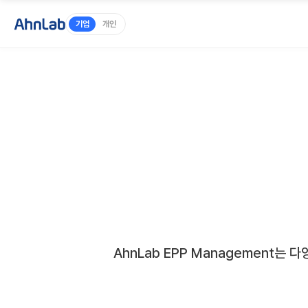
기업
개인
AhnLab EPP Management