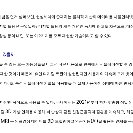
개념을 먼저 살펴보면
,
현실세계에 존재하는 물리적 자산의 데이터를 사물인터넷
지털 트윈은 무엇일까
?
디지털 트윈의 세부 개념인 동시에 최고도 차원으로
,
대
감성 등의 내면
,
또는 이
2
가지를 모두 재현한 기술이라고 할 수 있다
.
수 있을까
을 수 있는 모든 가능성들을 비교적 적은 비용으로 반복해서 시뮬레이션할 수 있
복제한 것이기 때문에
,
휴먼 디지털 트윈이 실현된다면 사용자의 예측과 크게 벗
것이다
.
또
,
특정 시뮬레이션 기술을 적용했을 때 실제 사용자의 상태에 따른 반응
.
2021
 다양한 목적으로 사용될 수 있다
국내에서는
년부터 환자 맞춤형 정밀 의
3D
,
지털
가상 인체를 이용해 뇌 손상과 같은 신경근골격계 질환을 예측하고
해당
, MRI
3D
(AI)
등 의료영상 데이터를
모델링하고 인공지능
을 활용해 인체를 구