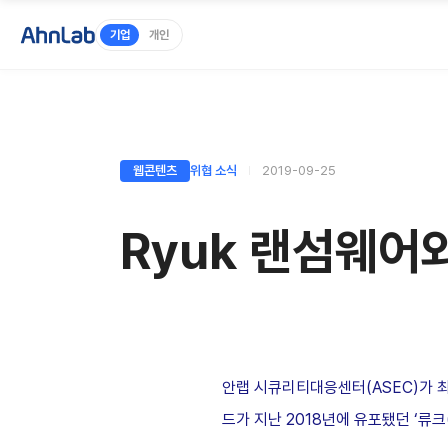
기업
개인
웹콘텐츠
위협 소식
2019-09-25
Ryuk 랜섬웨어
안랩 시큐리티대응센터
(ASEC)
가 
드가 지난
2018
년에 유포됐던
‘류크