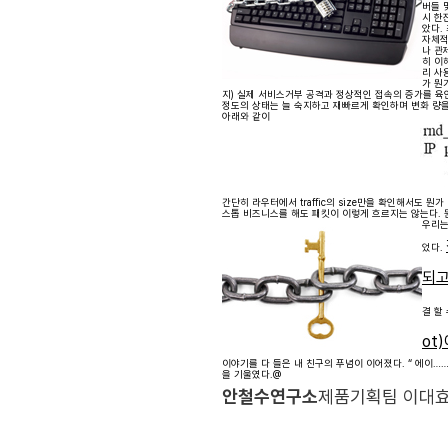
버들 
시 한
았다.
자체적
나 관
히 이
리 사
가 뭔
지) 실제 서비스거부 공격과 정상적인 접속의 증가를 육안
정도의 상태는 늘 숙지하고 재빠르게 확인하며 변화 량을 
아래와 같이
간단히 라우터에서 traffic의 size만을 확인해서도 
스톱 비즈니스를 해도 패킷이 이렇게 흐르지는 않는다. 뭔가
우리는
었다.
되고
결 할
ot
이야기를 다 들은 내 친구의 푸념이 이어졌다. “ 에이……
을 기울였다.@
안철수연구소
제품기획팀 이대효