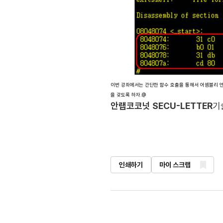
이번 강좌에서는 간단한 함수 호출을 통해서 어셈블리 언어 
을 갖도록 하자.@
안랩코코넛 SECU-LETTER
기
인쇄하기
마이 스크랩