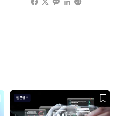
페이스북
트위터
카카오톡
링크드인
URL 복사하기
웹콘텐츠
크랩
스크랩