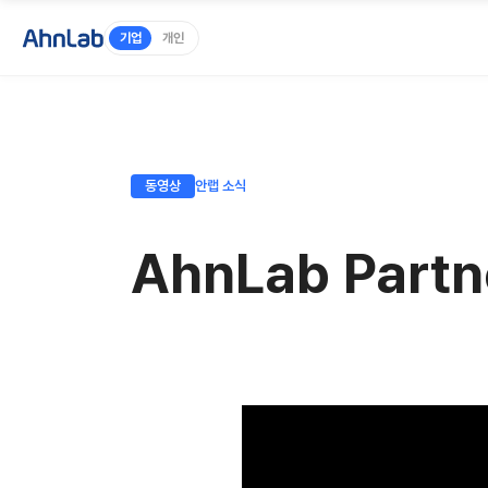
기업
개인
동영상
안랩 소식
AhnLab Part