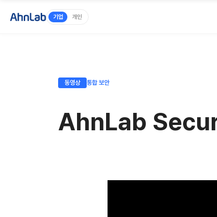
기업
개인
동영상
통합 보안
AhnLab Secur