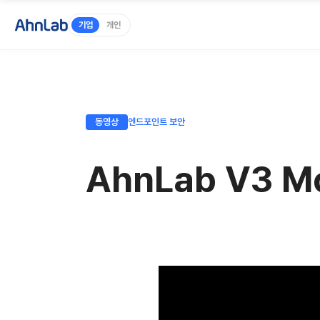
기업
개인
동영상
엔드포인트 보안
AhnLab V3 M