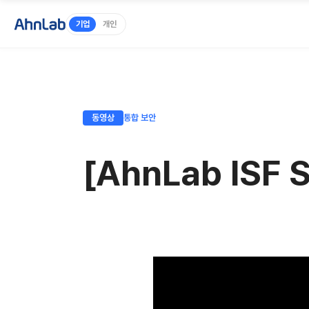
기업
개인
동영상
통합 보안
[AhnLab IS