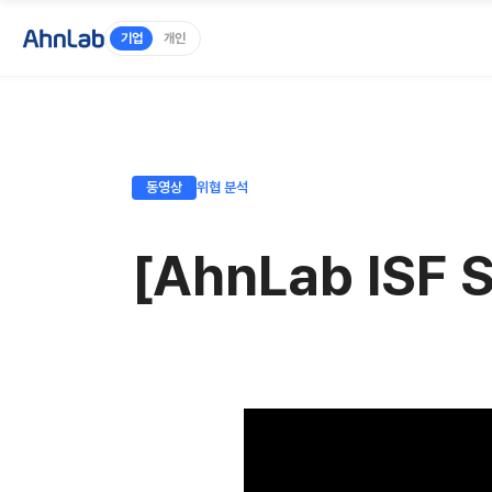
기업
개인
동영상
위협 분석
[AhnLab ISF