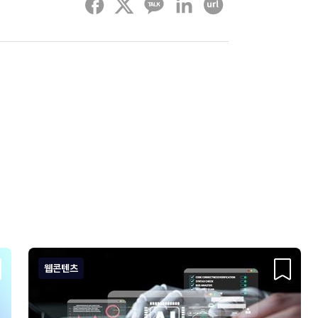
페이스북
트위터
카카오톡
링크드인
URL 복사하기
웹콘텐츠
크랩
스크랩