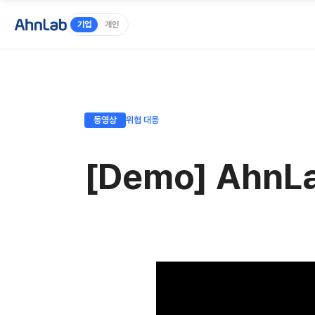
기업
개인
동영상
위협 대응
[Demo] Ahn