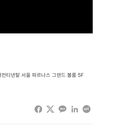
랜드 인터컨티넨탈 서울 파르나스 그랜드 볼룸 5F
페이스북
트위터
카카오톡
링크드인
URL 복사하기