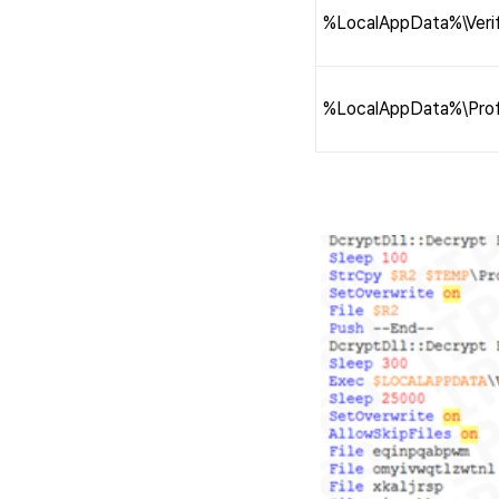
%LocalAppData%\Verif
%LocalAppData%\Profi