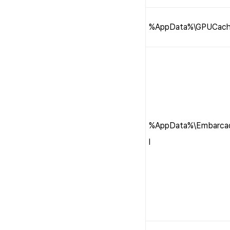
%AppData%\GPUCach
%AppData%\Embarcad
l