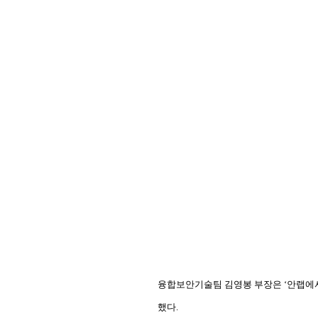
융합보안기술팀 김영봉 부장은
‘
안랩에서
했다
.