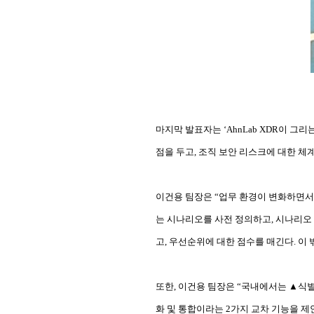
마지막 발표자는
‘AhnLab XDR
이 그리
점을 두고
,
조직 보안 리스크에 대한 체
이건용 팀장은
“
업무 환경이 변화하면서
는 시나리오를 사전 정의하고
,
시나리오
고
,
우선순위에 대한 점수를 매긴다
.
이 
또한
,
이건용 팀장은
“
국내에서는
▲
식
화 및 통합이라는
2
가지 교차 기능을 