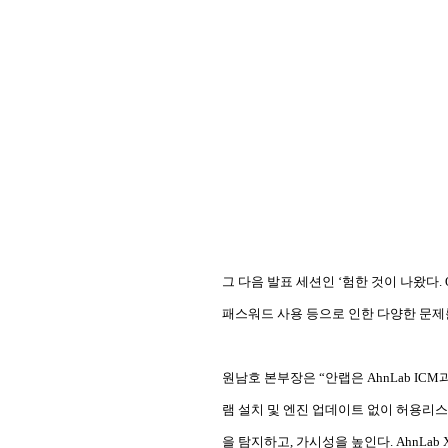
그 다음 발표 세션인 ‘험한 것이 나왔다.
패스워드 사용 등으로 인한 다양한 문제
원남호 본부장은
“
안랩은
AhnLab ICM
램 설치 및 엔진 업데이트 없이 허용리
을 탐지하고
,
가시성을 높인다
. AhnLab