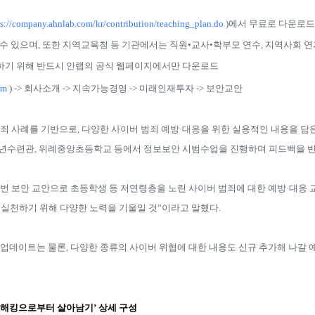
ps://company.ahnlab.com/kr/contribution/teaching_plan.do
)
에서 무료로 다운로드
 수 있으며
,
또한 지역교육청 등 기관에서는 직원
•
교사
•
학부모 연수
,
지역사회 연
하기 위해 반드시 안랩의 공식 웹페이지에서만 다운로드
om
) ->
회사소개
->
지속가능경영
->
미래인재투자
->
보안교안
범죄 사례를 기반으로
,
다양한 사이버 범죄 예방·대응을 위한 실용적인 내용을 담
년수련관
,
위례중앙초등학교 등에서 정보보안 시범수업을 진행하며 피드백을 
번 보안 교안으로 초등학생 등 저연령층을 노린 사이버 범죄에 대한 예방·대응
 실천하기 위해 다양한 노력을 기울일 것”이라고 말했다
.
 업데이트는 물론
,
다양한 종류의 사이버 위협에 대한 내용도 신규 추가해 나갈
해킹으로부터 살아남기’ 상세 구성