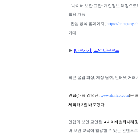
-
‘사이버 보안 교안
:
개인정보 해킹으로
활용 가능
(
-
안랩 공식 홈페이지
https://company.a
기대
▶
[바로가기] 교안 다운로드
최근 몸캠 피싱
,
계정 탈취
,
인터넷 거래사
안랩
(
대표 강석균
,
www.ahnlab.com
)
은 
제작해
8
일 배포했다
.
안랩의 보안 교안은
▲사이버 범죄 사례 및
버 보안 교육에 활용할 수 있는 컨텐츠