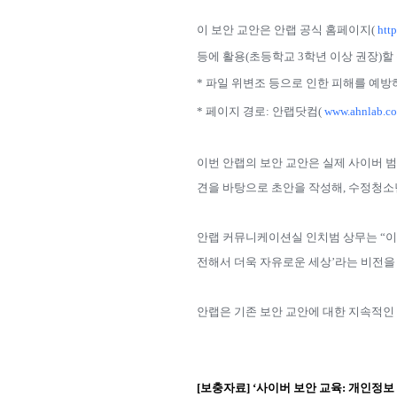
이 보안 교안은 안랩 공식 홈페이지
(
htt
등에 활용
(
초등학교
3
학년 이상 권장
)
할
*
파일 위변조 등으로 인한 피해를 예방
*
페이지 경로
:
안랩닷컴
(
www.ahnlab.c
이번 안랩의 보안 교안은 실제 사이버 
견을 바탕으로 초안을 작성해
,
수정청소
안랩 커뮤니케이션실 인치범 상무는 “이
전해서 더욱 자유로운 세상’라는 비전을
안랩은 기존 보안 교안에 대한 지속적인
[
보충자료
]
‘사이버 보안 교육
:
개인정보 