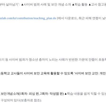
부터 살아남기’
:
▲
사이버 범죄 사례 및 보안 개념 소개
▲
학습 활동
▲
교사 참고
)
hnlab.com/kr/contribution/teaching_plan.do
에서 다운로드
,
최근 피해 연령이 낮
기 등 사이버 범죄가 청소년 층까지 노리는 사례가 빈번한 가운데 안랩이 초등
초등학교 교사들이 사이버 보안 교육에 활용할 수 있도록 ‘사이버 보안 교안
:
개인
 보안 개념 소개
(
1
회차
:
피싱 편
, 2
회차
:
악성앱 편
)
▲
학습 내용을 쉽게 익힐 수 있
로 구성되어 있다
(
보충자료 참조
).