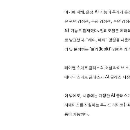
AI
여기에 더해, 음성
기능이 추가돼 음성
,
,
은 광택 검정색
무광 검정색
투명 검정
al)
.
기능도 탑재했다
멀티모달은 메타
. "
,
"
로 발표했다
헤이
메타
명령을 사용
'
(look)'
리 및 분석하는
보기
명령어가 
레이밴 스마트 글래스의 소셜 라이브 스
AI
메타의 스마트 글래스가
글래스 시장
,
AI
이 밖에도
시중에는 다양한
글래스가
(L
터페이스를 지원하는 루시드 라이트
.
통이 가능하다