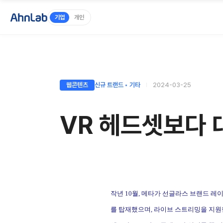
기업
개인
웹콘텐츠
신규 트랜드 ◦ 기타
2024-03-25
VR 헤드셋보다 
작년
10
월
,
메타가 선글라스 브랜드 레
를 탑재했으며
,
라이브 스트리밍을 지원