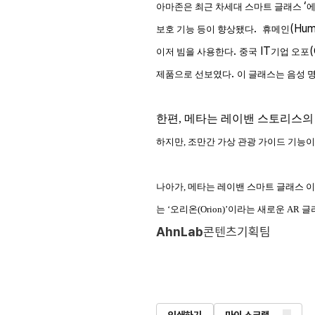
‘
아마존은 최근 차세대 스마트 글래스
에
.
(Hum
보호 기능 등이 향상됐다
휴메인
.
IT
이저 빔을 사용한다
중국
기업 오포
.
제품으로 선보였다
이 글래스는 음성 
한편, 메타는 레이밴 스토리스
하지만
,
조만간 가상 관광 가이드 기능
나아가, 메타는 레이밴 스마트 글래스 
는
‘
오리온
(Orion)’
이라는 새로운
AR
글
AhnLab
콘텐츠기획팀