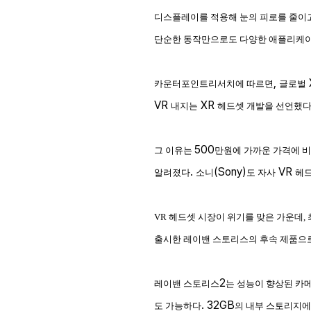
디스플레이를 적용해 눈의 피로를 줄이
단순한 동작만으로도 다양한 애플리케이
,
카운터포인트리서치에 따르면
글로벌
VR
XR
내지는
헤드셋 개발을 선언했
500
그 이유는
만원에 가까운 가격에 비
.
(Sony)
VR
알려졌다
소니
도 자사
헤
VR 헤드셋 시장이 위기를 맞은 가운데,
출시한 레이밴 스토리스의 후속 제품으
2
레이밴 스토리스
는 성능이 향상된 카
. 32GB
도 가능하다
의 내부 스토리지에