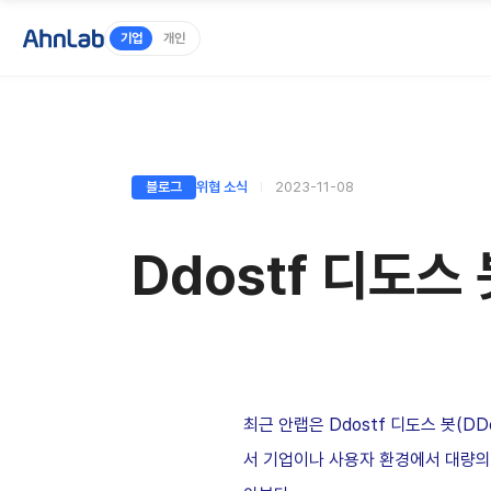
기업
개인
블로그
위협 소식
2023-11-08
Ddostf 디도스
최근 안랩은
Ddostf
디도스 봇
(DD
서 기업이나 사용자 환경에서 대량의