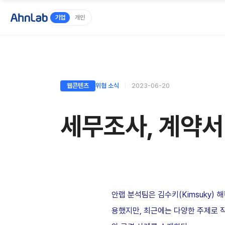
기업
개인
웹콘텐츠
위협 소식
2023-06-20
세무조사, 계약서
안랩 분석팀은 김수키
(Kimsuky)
해
용했지만
,
최근에는 다양한 주제로 