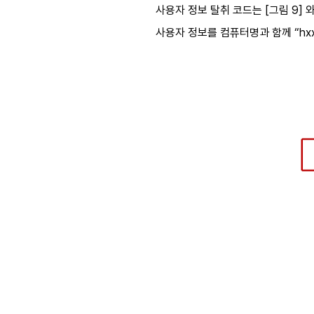
사용자 정보 탈취 코드는
[
그림
9]
와
사용자 정보를 컴퓨터명과 함께
“hxx