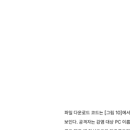
파일 다운로드 코드는
[
그림
10]
에서
보인다
.
공격자는 감염 대상
PC
이름