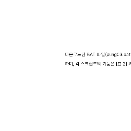
다운로드된
BAT
파일
(pung03.bat
하며
,
각 스크립트의 기능은
[
표
2]