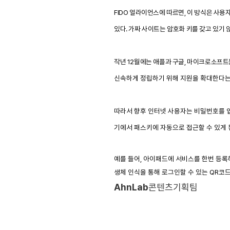
FIDO
얼라이언스에 따르면
,
이 방식은 사용
있다
.
가짜 사이트는 암호화 키를 갖고 있기 
작년
12
월에는 애플과 구글
,
마이크로소프트는
신속하게 정립하기 위해 지원을 확대한다
따라서 향후 인터넷 사용자는 비밀번호를 
기에서 패스키에 자동으로 접근할 수 있게
예를 들어
,
아이패드에 서비스를 한번 등록하
생체 인식을 통해 로그인할 수 있는
QR
코드
AhnLab
콘텐츠기획팀