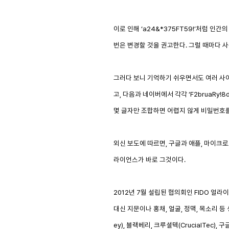
이로 인해
‘a24&*375FT59!’
처럼 인간의
번은 변경할 것을 권고한다
.
그럴 때마다 
그러다 보니 기억하기 쉬우면서도 여러 사
고
,
다음과 네이버에서 각각
‘F2bruaRy!8d
몇 글자만 조합하면 어렵지 않게 비밀번호를
외신 보도에 따르면
,
구글과 애플
,
마이크로
라이언스가 바로 그것이다
.
2012
년
7
월 설립된 협의회인
FIDO
얼라이
대신 지문이나 홍채
,
얼굴
,
정맥
,
목소리 등
ey),
블랙베리
,
크루셜텍
(CrucialTec),
구